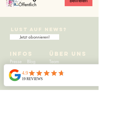
Beitreten
Öffentlich
Lust auf News?
Jetzt abonnieren!
Infos
Über uns
Presse
Blog
Team
News
Links
​info@mormelsandpeppers.com​
Kontakt:
Allgemein
Datenschutz
AGB's
Zahlungsarten
Versand & Lieferung
3P Education with fun AG
Breite 3
6275 Ballwil