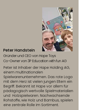
Peter Handstein
Gründer und CEO von Hape Toys
Co-Owner von 3P Education with fun AG
Peter ist Inhaber der Hape Holding AG,
einem multinationalen
Spielwarenunternehmen. Das rote Logo
mit dem Herz ist vielen jungen Eltern ein
Begriff. Bekannt ist Hape vor allem für
pädagogisch wertvolle Spielmaterialien
und Holzspielwaren. Nachwachsende
Rohstoffe, wie Holz und Bambus, spielen
eine zentrale Rolle im Sortiment.