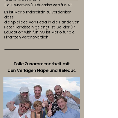
Co-Owner von 3P Education with fun AG
Es ist Mario Inderbitzin zu verdanken,
dass
die Spielidee von Petra in die Hände von
Peter Handstein gelangt ist. Bei der 3P
Education with fun AG ist Mario für die
Finanzen verantwortlich.
Tolle Zusammenarbeit mit
den Verlagen Hape und Beleduc