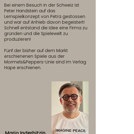
Bei einem Besuch in der Schweiz ist
Peter Handstein auf das
Lernspielkonzept von Petra gestossen
und war auf Anhieb davon begeistert!
Schnell entstand die Idee eine Firma zu
gründen und die Spielewelt zu
produzieren!
Fünf der bisher auf dem Markt
erschienenen Spiele aus der
Mormels&Peppers-Linie sind im Verlag
Hape erschienen.
Mario Inderbitzin