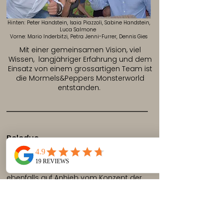
Hinten: Peter Handstein, Isaia Piazzoli, Sabine Handstein,
Luca Salmone
Vorne: Mario Inderbitzi, Petra Jenni-Furrer, Dennis Gies
Mit einer gemeinsamen Vision, viel
Wissen, langjähriger Erfahrung und dem
Einsatz von
einem grossartigen Team ist
die
Mormels&Peppers Monsterworld
entstanden.
Beleduc
Sabine Handstein, die Schwester von
Peter und Geschäftsführerin der Firma
Beleduc Lernspiel-waren GmbH, war
ebenfalls auf Anhieb vom Konzept der
Lernspielwelt begeistert. Beleduc führt
aktuell vier Spiele der
Mormels&Peppers-Linie im Sortiment
und beliefert damit Kindergärten und