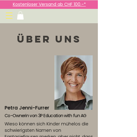
Kostenloser Versand ab CHF 100.-*
Über uns
Petra Jenni-Furrer
Co-Ownerin von 3P Education with fun AG
Wieso können sich Kinder mühelos die
schwierigsten Namen von
Fantasiefiguren merken, aber nicht, dass